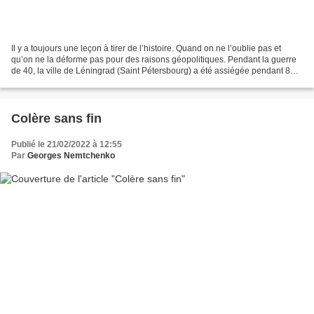
Il y a toujours une leçon à tirer de l’histoire. Quand on ne l’oublie pas et
qu’on ne la déforme pas pour des raisons géopolitiques. Pendant la guerre
de 40, la ville de Léningrad (Saint Pétersbourg) a été assiégée pendant 872
jours par l’armée allemande...
Colère sans fin
Publié le 21/02/2022 à 12:55
Par
Georges Nemtchenko