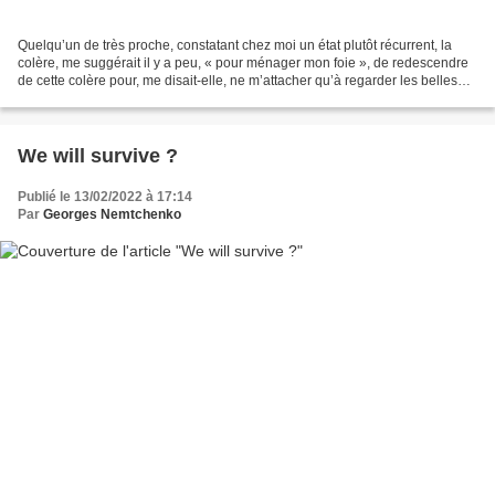
Quelqu’un de très proche, constatant chez moi un état plutôt récurrent, la
colère, me suggérait il y a peu, « pour ménager mon foie », de redescendre
de cette colère pour, me disait-elle, ne m’attacher qu’à regarder les belles
choses, qu’à voir le bon...
We will survive ?
Publié le 13/02/2022 à 17:14
Par
Georges Nemtchenko