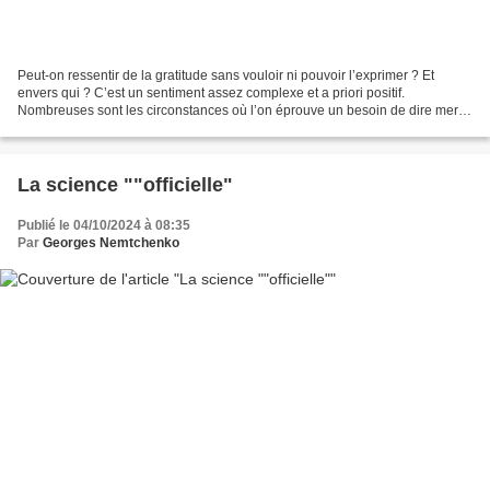
Peut-on ressentir de la gratitude sans vouloir ni pouvoir l’exprimer ? Et
envers qui ? C’est un sentiment assez complexe et a priori positif.
Nombreuses sont les circonstances où l’on éprouve un besoin de dire merci.
Les chrétiens l’ont formalisé dans...
La science ""officielle"
Publié le 04/10/2024 à 08:35
Par
Georges Nemtchenko