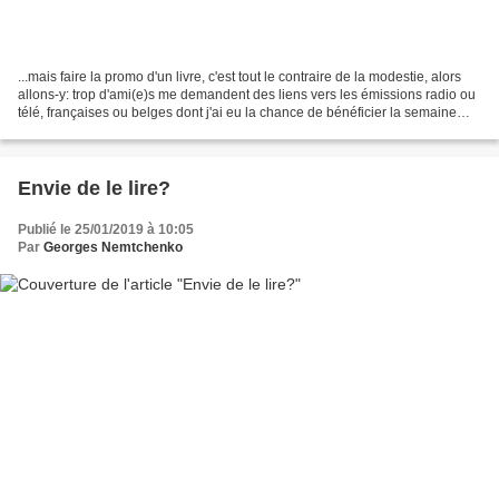
...mais faire la promo d'un livre, c'est tout le contraire de la modestie, alors
allons-y: trop d'ami(e)s me demandent des liens vers les émissions radio ou
télé, françaises ou belges dont j'ai eu la chance de bénéficier la semaine
dernière alors voilà...
Envie de le lire?
Publié le 25/01/2019 à 10:05
Par
Georges Nemtchenko