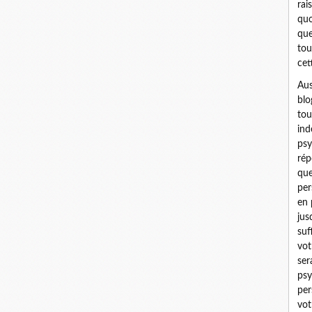
rai
quo
que
tou
cet
Aus
blo
tou
ind
psy
rép
que
per
en 
jus
suf
vot
ser
psy
per
vot