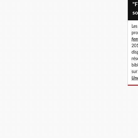
"Fillettes abusées, femmes en
so
Les
pro
fem
201
dis
rés
bib
sur
Une