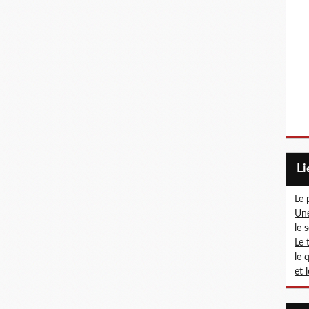
L
Le 
Une
le 
Le 
le 
et 