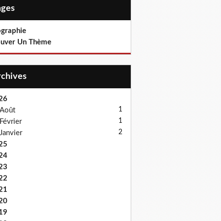
Pages
ographie
ouver Un Thème
Archives
26
1
Août
1
Février
2
Janvier
25
24
23
22
21
20
19