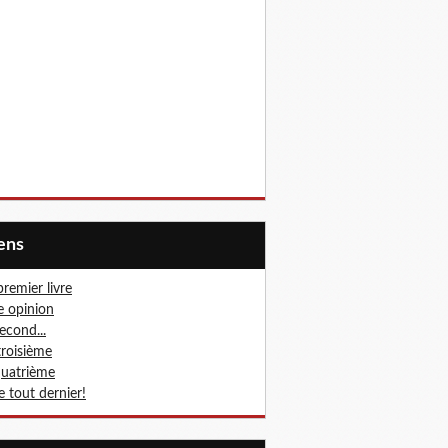
iens
premier livre
 opinion
second...
troisième
quatrième
le tout dernier!