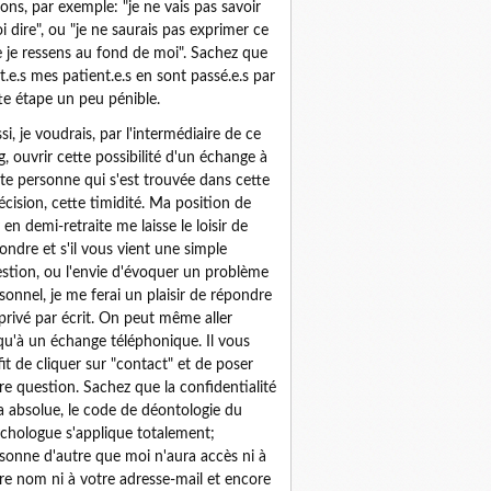
sons, par exemple: "je ne vais pas savoir
i dire", ou "je ne saurais pas exprimer ce
 je ressens au fond de moi". Sachez que
t.e.s mes patient.e.s en sont passé.e.s par
te étape un peu pénible.
si, je voudrais, par l'intermédiaire de ce
g, ouvrir cette possibilité d'un échange à
te personne qui s'est trouvée dans cette
écision, cette timidité. Ma position de
 en demi-retraite me laisse le loisir de
ondre et s'il vous vient une simple
stion, ou l'envie d'évoquer un problème
sonnel, je me ferai un plaisir de répondre
privé par écrit. On peut même aller
qu'à un échange téléphonique. Il vous
fit de cliquer sur "contact" et de poser
re question. Sachez que la confidentialité
a absolue, le code de déontologie du
chologue s'applique totalement;
sonne d'autre que moi n'aura accès ni à
re nom ni à votre adresse-mail et encore