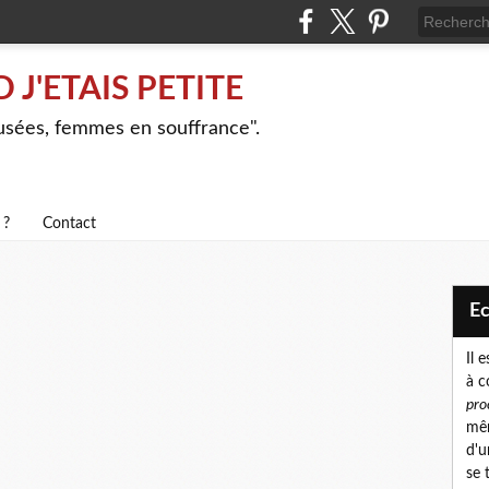
J'ETAIS PETITE
busées, femmes en souffrance".
 ?
Contact
E
Il 
à c
pro
mêm
d'u
se 