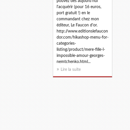
pouvez dès aujourd'hui
l'acquérir (pour 16 euros,
port gratuit !) en le
commandant chez mon
éditeur, Le Faucon d'or.
http://www.editionslefaucon
dor.com/hikashop-menu-for-
categories-
listing/product/mere-fille-l-
impossible-amour-georges-
nemtchenko.html...
Lire la suite