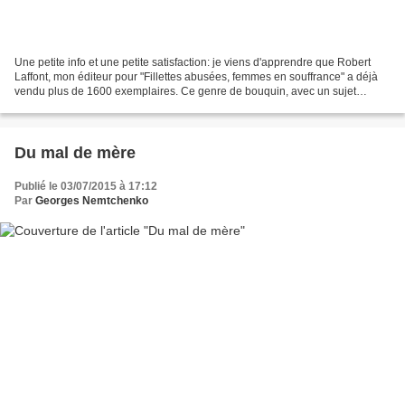
Une petite info et une petite satisfaction: je viens d'apprendre que Robert
Laffont, mon éditeur pour "Fillettes abusées, femmes en souffrance" a déjà
vendu plus de 1600 exemplaires. Ce genre de bouquin, avec un sujet
difficile, ne fait jamais les têtes...
Du mal de mère
Publié le 03/07/2015 à 17:12
Par
Georges Nemtchenko