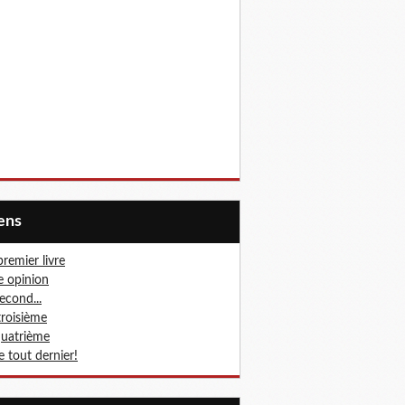
iens
premier livre
 opinion
second...
troisième
quatrième
le tout dernier!