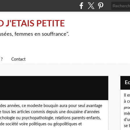
J'ETAIS PETITE
busées, femmes en souffrance".
 ?
Contact
E
Il 
à c
 des années, ce modeste bouquin aura pour seul avantage
pro
de tous les articles commis depuis une douzaine d'années
mêm
chologie ou psychopathologie, relations parents-enfants,
d'u
 de société voire politiques ou géopolitiques et
se 