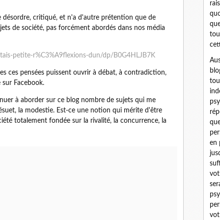
rai
quo
e désordre, critiqué, et n'a d'autre prétention que de
que
sujets de société, pas forcément abordés dans nos média
tou
cet
tais-petite-r%C3%A9flexions-dun/dp/B0G4HLJB7K
Aus
blo
tes ces pensées puissent ouvrir à débat, à contradiction,
tou
 sur Facebook.
ind
ntinuer à aborder sur ce blog nombre de sujets qui me
psy
ésuet, la modestie. Est-ce une notion qui mérite d'être
rép
té totalement fondée sur la rivalité, la concurrence, la
que
per
en 
jus
suf
vot
ser
psy
per
vot