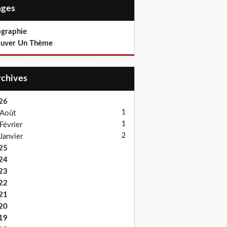
Pages
ographie
ouver Un Thème
Archives
26
1
Août
1
Février
2
Janvier
25
24
23
22
21
20
19