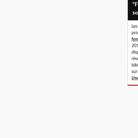
"Fillettes abusées, femmes en
so
Les
pro
fem
201
dis
rés
bib
sur
Une