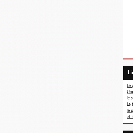
L
Le 
Une
le 
Le 
le 
et 