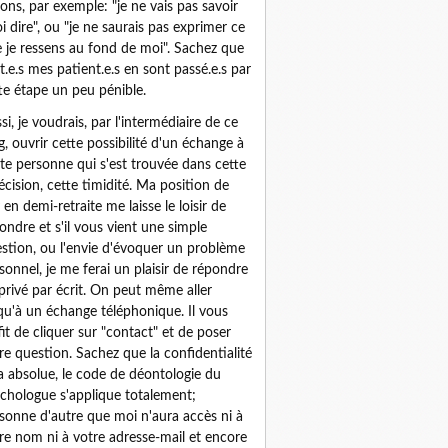
sons, par exemple: "je ne vais pas savoir
i dire", ou "je ne saurais pas exprimer ce
 je ressens au fond de moi". Sachez que
t.e.s mes patient.e.s en sont passé.e.s par
te étape un peu pénible.
si, je voudrais, par l'intermédiaire de ce
g, ouvrir cette possibilité d'un échange à
te personne qui s'est trouvée dans cette
écision, cette timidité. Ma position de
 en demi-retraite me laisse le loisir de
ondre et s'il vous vient une simple
stion, ou l'envie d'évoquer un problème
sonnel, je me ferai un plaisir de répondre
privé par écrit. On peut même aller
qu'à un échange téléphonique. Il vous
fit de cliquer sur "contact" et de poser
re question. Sachez que la confidentialité
a absolue, le code de déontologie du
chologue s'applique totalement;
sonne d'autre que moi n'aura accès ni à
re nom ni à votre adresse-mail et encore