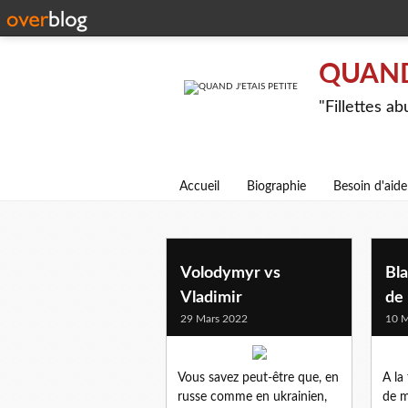
QUAND 
"Fillettes a
Accueil
Biographie
Besoin d'aide
Volodymyr vs
Bla
Vladimir
de 
29 Mars 2022
10 M
Vous savez peut-être que, en
A la
russe comme en ukrainien,
de m