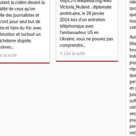
https://fr.wikipedia.org/wiki/
rai
outent la colère devant la
Victoria_Nuland , diplomate
quo
idité de ceux qu'on
américaine, le 28 janvier
que
lle des journalistes et
2014 lors d’un entretien
tou
n'ont pour seul but de
téléphonique avec
cet
re et faire du fric avec
l’ambassadeur US en
'émotion et surtout un
Aus
Ukraine, vous ne pouvez pas
chéisme stupide.
blo
comprendre...
ssimes...
tou
Lire la suite
re la suite
ind
psy
rép
que
per
en 
jus
suf
vot
ser
psy
per
vot