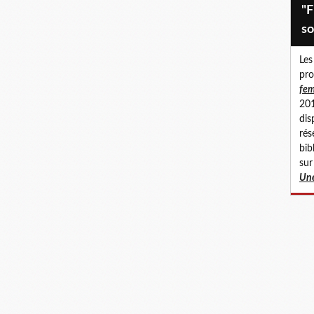
"Fillettes abusées, femmes en
so
Les
pro
fem
201
dis
rés
bib
sur
Une