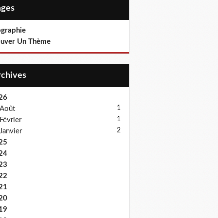
Pages
ographie
ouver Un Thème
Archives
26
1
Août
1
Février
2
Janvier
25
24
23
22
21
20
19