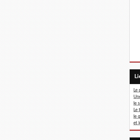
L
Le 
Une
le 
Le 
le 
et 