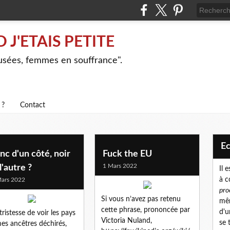
J'ETAIS PETITE
busées, femmes en souffrance".
 ?
Contact
E
nc d'un côté, noir
Fuck the EU
1 Mars 2022
l'autre ?
Il 
à c
ars 2022
pro
Si vous n’avez pas retenu
mêm
cette phrase, prononcée par
d'u
 tristesse de voir les pays
Victoria Nuland,
se 
es ancêtres déchirés,