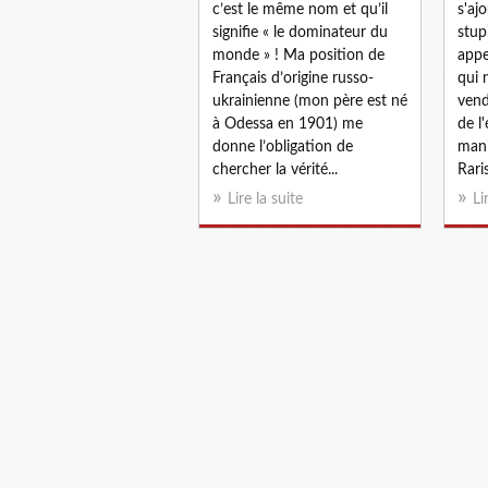
c’est le même nom et qu’il
s'aj
signifie « le dominateur du
stup
monde » ! Ma position de
appe
Français d’origine russo-
qui 
ukrainienne (mon père est né
vend
à Odessa en 1901) me
de l
donne l’obligation de
mani
chercher la vérité...
Rari
Lire la suite
Li