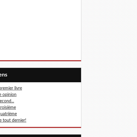
iens
premier livre
 opinion
second...
troisième
quatrième
le tout dernier!