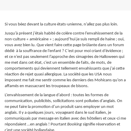
Si vous béez devant la culture états-unienne, n’allez pas plus loin.
Jusqu’à présent j’étais habité de colère contre l’envahissement de la
non-culture « américaine » ; aujourd’hui je suis rempli de haine ; oui,
vous avez bien lu. Que vient faire cette page brûlante dans un forum
dédié à la souffrance de l’enfant ? C’est pour moi criant d’évidence ;
et ce n’est pas seulement l’approche des simagrées de Halloween qui
me met dans cet état, c’est un ensemble de faits, de mots, de
comportements qui deviennent tellement envahissants que j’ai cette
réaction de rejet quasi allergique. La société que les USA nous
imposent me fait me sentir comme les derniers des Mohicans qu’on a
affamés en massacrant les troupeaux de bisons.
L’envahissement de la langue d’abord : toutes les formes de
communication, publicités, sollicitations sont polluées d’anglais. On
ne peut faire la promotion d’un produit sans employer un mot
anglais. Il y a quelques jours, voyageant dans le sud italien, je
communiquais par message en italien avec des hôteliers et ceux-ci me
répondaient …en anglais ! Pourtant
Booking
signifie réservation et
c’est une société hollandaise.