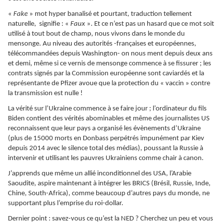
«
Fake
» mot hyper banalisé et pourtant, traduction tellement
naturelle, signifie : «
Faux
». Et ce n’est pas un hasard que ce mot soit
utilisé à tout bout de champ, nous vivons dans le monde du
mensonge. Au niveau des autorités -françaises et européennes,
télécommandées depuis Washington- on nous ment depuis deux ans
et demi, même si ce vernis de mensonge commence à se fissurer ; les
contrats signés par la Commission européenne sont caviardés et la
représentante de Pfizer avoue que la protection du « vaccin » contre
la transmission est nulle !
La vérité sur l’Ukraine commence à se faire jour ; l’ordinateur du fils
Biden contient des vérités abominables et même des journalistes US
reconnaissent que leur pays a organisé les évènements d’Ukraine
(plus de 15000 morts en Donbass perpétrés impunément par Kiev
depuis 2014 avec le silence total des médias), poussant la Russie à
intervenir et utilisant les pauvres Ukrainiens comme chair à canon.
J’apprends que même un allié inconditionnel des USA, l’Arabie
Saoudite, aspire maintenant à intégrer les BRICS (Brésil, Russie, Inde,
Chine, South-Africa), comme beaucoup d’autres pays du monde, ne
supportant plus l’emprise du roi-dollar.
Dernier point : savez-vous ce qu’est la NED ? Cherchez un peu et vous