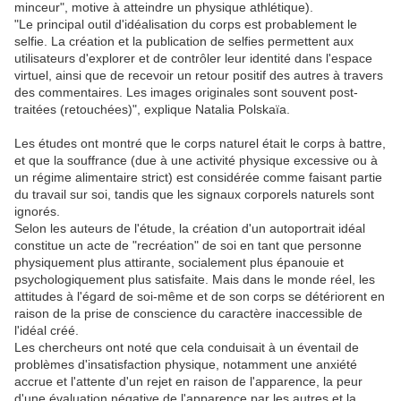
minceur", motive à atteindre un physique athlétique).
"Le principal outil d'idéalisation du corps est probablement le
selfie. La création et la publication de selfies permettent aux
utilisateurs d'explorer et de contrôler leur identité dans l'espace
virtuel, ainsi que de recevoir un retour positif des autres à travers
des commentaires. Les images originales sont souvent post-
traitées (retouchées)", explique Natalia Polskaïa.
Les études ont montré que le corps naturel était le corps à battre,
et que la souffrance (due à une activité physique excessive ou à
un régime alimentaire strict) est considérée comme faisant partie
du travail sur soi, tandis que les signaux corporels naturels sont
ignorés.
Selon les auteurs de l'étude, la création d'un autoportrait idéal
constitue un acte de "recréation" de soi en tant que personne
physiquement plus attirante, socialement plus épanouie et
psychologiquement plus satisfaite. Mais dans le monde réel, les
attitudes à l'égard de soi-même et de son corps se détériorent en
raison de la prise de conscience du caractère inaccessible de
l'idéal créé.
Les chercheurs ont noté que cela conduisait à un éventail de
problèmes d'insatisfaction physique, notamment une anxiété
accrue et l'attente d'un rejet en raison de l'apparence, la peur
d'une évaluation négative de l'apparence par les autres et la