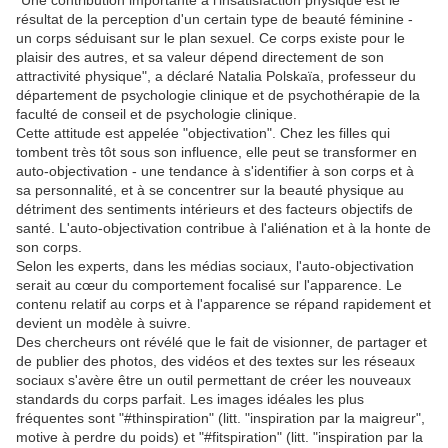
"Une contribution importante à l'insatisfaction physique est le
résultat de la perception d'un certain type de beauté féminine -
un corps séduisant sur le plan sexuel. Ce corps existe pour le
plaisir des autres, et sa valeur dépend directement de son
attractivité physique", a déclaré Natalia Polskaïa, professeur du
département de psychologie clinique et de psychothérapie de la
faculté de conseil et de psychologie clinique.
Cette attitude est appelée "objectivation". Chez les filles qui
tombent très tôt sous son influence, elle peut se transformer en
auto-objectivation - une tendance à s'identifier à son corps et à
sa personnalité, et à se concentrer sur la beauté physique au
détriment des sentiments intérieurs et des facteurs objectifs de
santé. L'auto-objectivation contribue à l'aliénation et à la honte de
son corps.
Selon les experts, dans les médias sociaux, l'auto-objectivation
serait au cœur du comportement focalisé sur l'apparence. Le
contenu relatif au corps et à l'apparence se répand rapidement et
devient un modèle à suivre.
Des chercheurs ont révélé que le fait de visionner, de partager et
de publier des photos, des vidéos et des textes sur les réseaux
sociaux s'avère être un outil permettant de créer les nouveaux
standards du corps parfait. Les images idéales les plus
fréquentes sont "#thinspiration" (litt. "inspiration par la maigreur",
motive à perdre du poids) et "#fitspiration" (litt. "inspiration par la