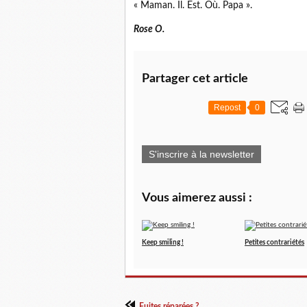
« Maman. Il. Est. Où. Papa ».
Rose O.
Partager cet article
Repost
0
S'inscrire à la newsletter
Vous aimerez aussi :
Keep smiling !
Petites contrariétés
Fuites réparées ?