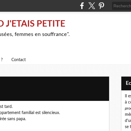
J'ETAIS PETITE
busées, femmes en souffrance".
 ?
Contact
E
Il 
à c
est tard.
pro
ppartement familial est silencieux.
mêm
irée sans papa.
d'u
se 