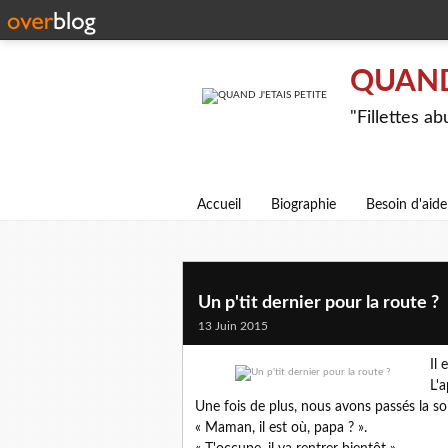
QUAND 
"Fillettes a
Accueil
Biographie
Besoin d'aide
Un p'tit dernier pour la route ?
13 Juin 2015
Il 
L'a
Une fois de plus, nous avons passés la so
« Maman, il est où, papa ? ».