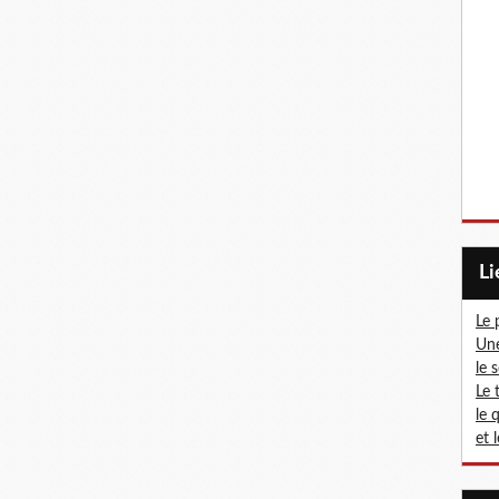
L
Le 
Une
le 
Le 
le 
et 