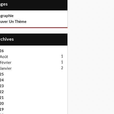
Pages
ographie
ouver Un Thème
Archives
26
1
Août
1
Février
2
Janvier
25
24
23
22
21
20
19