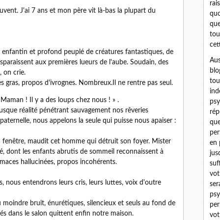
rai
ent. J'ai 7 ans et mon père vit là-bas la plupart du
quo
que
tou
cet
enfantin et profond peuplé de créatures fantastiques, de
Aus
sparaissent aux premières lueurs de l'aube. Soudain, des
blo
 on crie.
tou
es gras, propos d'ivrognes. Nombreux.Il ne rentre pas seul.
ind
Maman ! Il y a des loups chez nous ! » .
psy
brusque réalité pénétrant sauvagement nos rêveries
rép
paternelle, nous appelons la seule qui puisse nous apaiser :
que
per
a fenêtre, maudit cet homme qui détruit son foyer. Mister
en 
, dont les enfants abrutis de sommeil reconnaissent à
jus
grimaces hallucinées, propos incohérents.
suf
vot
 nous entendrons leurs cris, leurs luttes, voix d'outre
ser
psy
moindre bruit, énurétiques, silencieux et seuls au fond de
per
és dans le salon quittent enfin notre maison.
vot