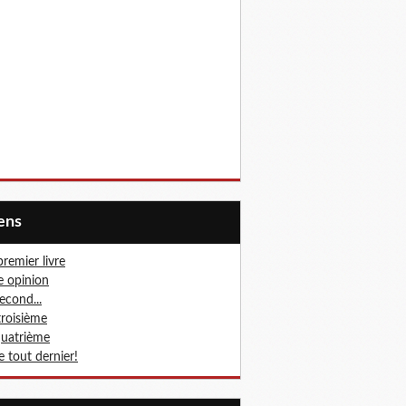
iens
premier livre
 opinion
second...
troisième
quatrième
le tout dernier!