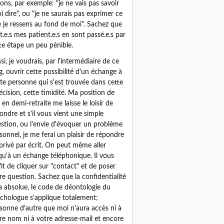
sons, par exemple: "je ne vais pas savoir
i dire", ou "je ne saurais pas exprimer ce
 je ressens au fond de moi". Sachez que
t.e.s mes patient.e.s en sont passé.e.s par
te étape un peu pénible.
si, je voudrais, par l'intermédiaire de ce
g, ouvrir cette possibilité d'un échange à
te personne qui s'est trouvée dans cette
écision, cette timidité. Ma position de
 en demi-retraite me laisse le loisir de
ondre et s'il vous vient une simple
stion, ou l'envie d'évoquer un problème
sonnel, je me ferai un plaisir de répondre
privé par écrit. On peut même aller
qu'à un échange téléphonique. Il vous
fit de cliquer sur "contact" et de poser
re question. Sachez que la confidentialité
a absolue, le code de déontologie du
chologue s'applique totalement;
sonne d'autre que moi n'aura accès ni à
re nom ni à votre adresse-mail et encore