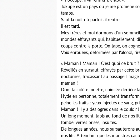
« T'occupe, il va rentrer bientôt ».
Tokupe est un pays où je me promène souv
temps.
Sauf la nuit où parfois il rentre.
Il est tard.
Mes frères et moi dormons d'un sommeil 
mondes effrayants qui, habituellement, di
coups contre la porte. On tape, on cogne,
Voix enrouées, déformées par l'alcool, rir
« Maman ! Maman ! C'est quoi ce bruit ? 
Réveillés en sursaut, effrayés par cette 
nocturnes, fracassant au passage l'image 
maman !
Dont la colère muette, coincée derrière l
Hyde en personne, totalement transformé
peine les traits : yeux injectés de sang, 
Maman ! Il y a des ogres dans le couloir !
Un long moment, tapis au fond de nos lits,
tombe, verres brisés, insultes.
De longues années, nous sursauterons au 
nos lits. Attendant que les monstres cach