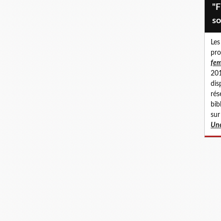
"Fillettes abusées, femmes en
so
Les
pro
fem
201
dis
rés
bib
sur
Une