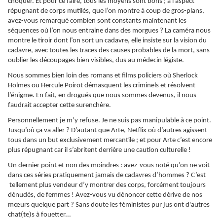
choquer. Et pour ce faire, tous les moyens sont bons ; à l’aspect
répugnant de corps mutilés, que l’on montre à coup de gros-plans,
avez-vous remarqué combien sont constants maintenant les
séquences où l’on nous entraine dans des morgues ? La caméra nous
montre le tiroir dont l’on sort un cadavre, elle insiste sur la vision du
cadavre, avec toutes les traces des causes probables de la mort, sans
oublier les découpages bien visibles, dus au médecin légiste.
Nous sommes bien loin des romans et films policiers où Sherlock
Holmes ou Hercule Poirot démasquent les criminels et résolvent
l’énigme. En fait, en drogués que nous sommes devenus, il nous
faudrait accepter cette surenchère.
Personnellement je m’y refuse. Je ne suis pas manipulable à ce point.
Jusqu’où ça va aller ? D’autant que Arte, Netflix où d’autres agissent
tous dans un but exclusivement mercantile ; et pour Arte c’est encore
plus répugnant car il s’abritent derrière une caution culturelle !
Un dernier point et non des moindres : avez-vous noté qu’on ne voit
dans ces séries pratiquement jamais de cadavres d’hommes ? C’est
tellement plus vendeur d’y montrer des corps, forcément toujours
dénudés, de femmes ! Avez-vous vu dénoncer cette dérive de nos
mœ
urs quelque part ? Sans doute les féministes pur jus ont d'autres
chat(te)s à fouetter...