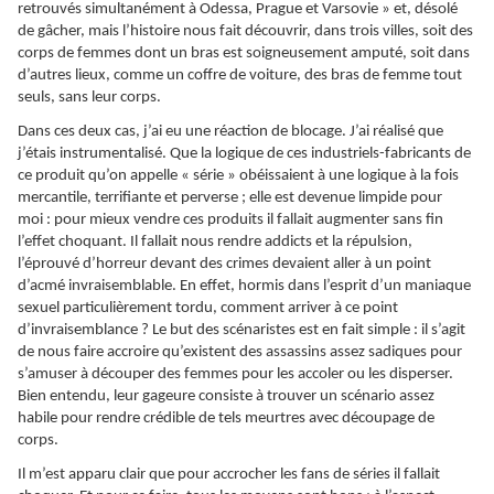
retrouvés simultanément à Odessa, Prague et Varsovie » et, désolé
de gâcher, mais l’histoire nous fait découvrir, dans trois villes, soit des
corps de femmes dont un bras est soigneusement amputé, soit dans
d’autres lieux, comme un coffre de voiture, des bras de femme tout
seuls, sans leur corps.
Dans ces deux cas, j’ai eu une réaction de blocage. J’ai réalisé que
j’étais instrumentalisé. Que la logique de ces industriels-fabricants de
ce produit qu’on appelle « série » obéissaient à une logique à la fois
mercantile, terrifiante et perverse ; elle est devenue limpide pour
moi : pour mieux vendre ces produits il fallait augmenter sans fin
l’effet choquant. Il fallait nous rendre addicts et la répulsion,
l’éprouvé d’horreur devant des crimes devaient aller à un point
d’acmé invraisemblable. En effet, hormis dans l’esprit d’un maniaque
sexuel particulièrement tordu, comment arriver à ce point
d’invraisemblance ? Le but des scénaristes est en fait simple : il s’agit
de nous faire accroire qu’existent des assassins assez sadiques pour
s’amuser à découper des femmes pour les accoler ou les disperser.
Bien entendu, leur gageure consiste à trouver un scénario assez
habile pour rendre crédible de tels meurtres avec découpage de
corps.
Il m’est apparu clair que pour accrocher les fans de séries il fallait