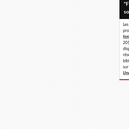
"Fillettes abusées, femmes en
so
Les
pro
fem
201
dis
rés
bib
sur
Une