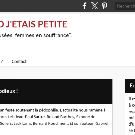
J'ETAIS PETITE
busées, femmes en souffrance".
 ?
Contact
E
odieux !
Il 
à c
manifeste soutenant la pédophilie. L’actualité nous ramène à
pro
èbres tels Jean-Paul Sartre, Roland Barthes, Simone de
mêm
e Sollers, Jack Lang, Bernard Kouchner… Et son auteur, Gabriel
d'u
se 