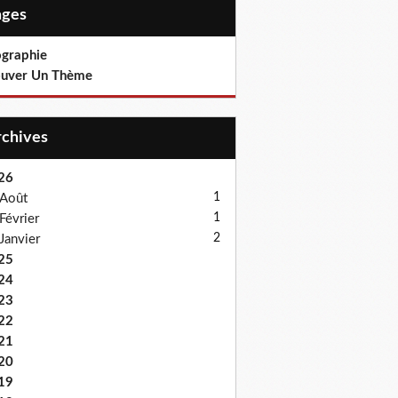
Pages
ographie
ouver Un Thème
Archives
26
1
Août
1
Février
2
Janvier
25
24
23
22
21
20
19