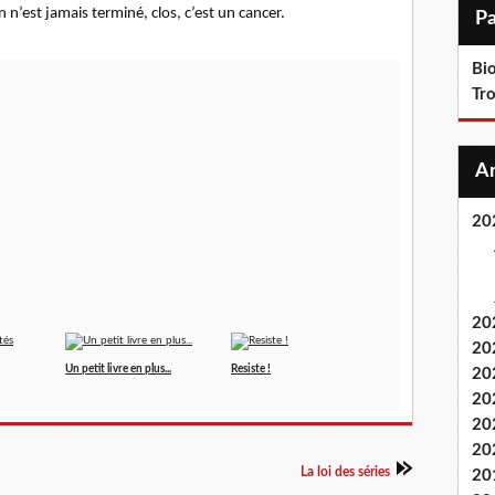
i
’est jamais terminé, clos, c’est un cancer.
l
Bi
Tr
20
20
20
Un petit livre en plus...
Resiste !
20
20
20
20
La loi des séries
20