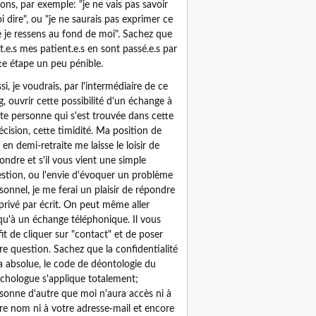
sons, par exemple: "je ne vais pas savoir
i dire", ou "je ne saurais pas exprimer ce
 je ressens au fond de moi". Sachez que
t.e.s mes patient.e.s en sont passé.e.s par
te étape un peu pénible.
si, je voudrais, par l'intermédiaire de ce
g, ouvrir cette possibilité d'un échange à
te personne qui s'est trouvée dans cette
écision, cette timidité. Ma position de
 en demi-retraite me laisse le loisir de
ondre et s'il vous vient une simple
stion, ou l'envie d'évoquer un problème
sonnel, je me ferai un plaisir de répondre
privé par écrit. On peut même aller
qu'à un échange téléphonique. Il vous
fit de cliquer sur "contact" et de poser
re question. Sachez que la confidentialité
a absolue, le code de déontologie du
chologue s'applique totalement;
sonne d'autre que moi n'aura accès ni à
re nom ni à votre adresse-mail et encore