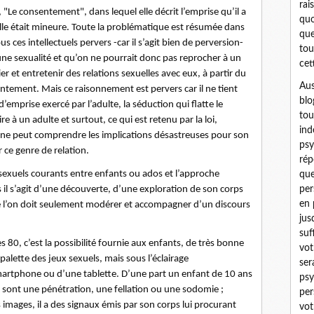
rai
 "Le consentement", dans lequel elle décrit l’emprise qu’il a
quo
lle était mineure. Toute la problématique est résumée dans
que
us ces intellectuels pervers -car il s’agit bien de perversion-
tou
 une sexualité et qu’on ne pourrait donc pas reprocher à un
cet
tier et entretenir des relations sexuelles avec eux, à partir du
Aus
ntement. Mais ce raisonnement est pervers car il ne tient
blo
’emprise exercé par l’adulte, la séduction qui flatte le
tou
re à un adulte et surtout, ce qui est retenu par la loi,
ind
o ne peut comprendre les implications désastreuses pour son
psy
 ce genre de relation.
rép
sexuels courants entre enfants ou ados et l’approche
que
per
 il s’agit d’une découverte, d’une exploration de son corps
en 
ue l’on doit seulement modérer et accompagner d’un discours
jus
suf
 80, c’est la possibilité fournie aux enfants, de très bonne
vot
 palette des jeux sexuels, mais sous l’éclairage
ser
smartphone ou d’une tablette. D’une part un enfant de 10 ans
psy
ue sont une pénétration, une fellation ou une sodomie ;
per
es images, il a des signaux émis par son corps lui procurant
vot