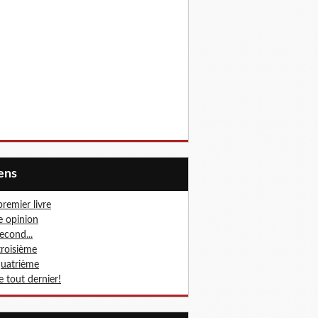
iens
premier livre
 opinion
second...
troisième
quatrième
le tout dernier!