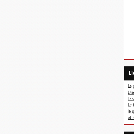
L
Le 
Une
le 
Le 
le 
et 