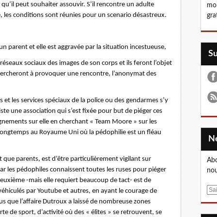
 qu’il peut souhaiter assouvir. S’il rencontre un adulte
moi
, les conditions sont réunies pour un scenario désastreux.
gra
un parent et elle est aggravée par la situation incestueuse,
S
es réseaux sociaux des images de son corps et ils feront l’objet
chercheront à provoquer une rencontre, l’anonymat des
es et les services spéciaux de la police ou des gendarmes s’y
ste une association qui s’est fixée pour but de piéger ces
ignements sur elle en cherchant « Team Moore » sur les
is longtemps au Royaume Uni où la pédophilie est un fléau
t que parents, est d’être particulièrement vigilant sur
Abo
car les pédophiles connaissent toutes les ruses pour piéger
nou
deuxième -mais elle requiert beaucoup de tact- est de
E
 véhiculés par Youtube et autres, en ayant le courage de
m
ous que l’affaire Dutroux a laissé de nombreuse zones
a
e de sport, d’activité où des « élites » se retrouvent, se