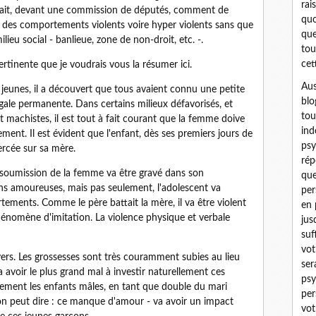
rai
liquait, devant une commission de députés, comment de
quo
nt des comportements violents voire hyper violents sans que
que
ilieu social - banlieue, zone de non-droit, etc. -.
tou
cet
ertinente que je voudrais vous la résumer ici.
Aus
eunes, il a découvert que tous avaient connu une petite
blo
ale permanente. Dans certains milieux défavorisés, et
tou
 machistes, il est tout à fait courant que la femme doive
ind
ment. Il est évident que l'enfant, dès ses premiers jours de
psy
ercée sur sa mère.
rép
soumission de la femme va être gravé dans son
que
ons amoureuses, mais pas seulement, l'adolescent va
per
ments. Comme le père battait la mère, il va être violent
en 
 phénomène d'imitation. La violence physique et verbale
jus
suf
vot
ers. Les grossesses sont très couramment subies au lieu
ser
va avoir le plus grand mal à investir naturellement ces
psy
èrement les enfants mâles, en tant que double du mari
per
'on peut dire : ce manque d'amour - va avoir un impact
vot