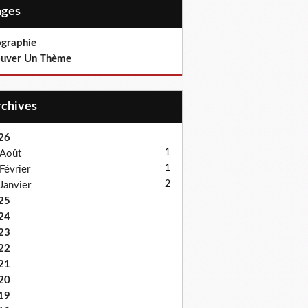
Pages
ographie
ouver Un Thème
Archives
26
1
Août
1
Février
2
Janvier
25
24
23
22
21
20
19