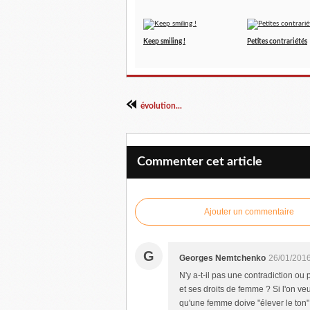
Keep smiling !
Petites contrariétés
évolution...
Commenter cet article
Ajouter un commentaire
G
Georges Nemtchenko
26/01/2016
N'y a-t-il pas une contradiction ou 
et ses droits de femme ? Si l'on veu
qu'une femme doive "élever le ton" 