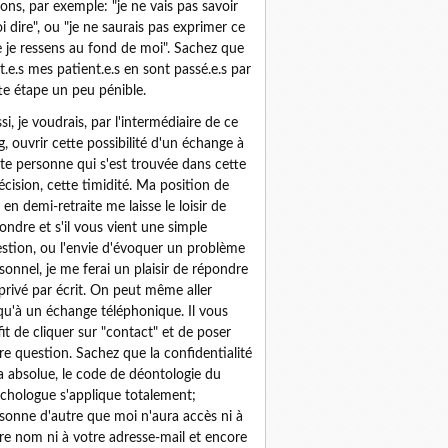
sons, par exemple: "je ne vais pas savoir
i dire", ou "je ne saurais pas exprimer ce
 je ressens au fond de moi". Sachez que
t.e.s mes patient.e.s en sont passé.e.s par
te étape un peu pénible.
si, je voudrais, par l'intermédiaire de ce
g, ouvrir cette possibilité d'un échange à
te personne qui s'est trouvée dans cette
écision, cette timidité. Ma position de
 en demi-retraite me laisse le loisir de
ondre et s'il vous vient une simple
stion, ou l'envie d'évoquer un problème
sonnel, je me ferai un plaisir de répondre
privé par écrit. On peut même aller
qu'à un échange téléphonique. Il vous
fit de cliquer sur "contact" et de poser
re question. Sachez que la confidentialité
a absolue, le code de déontologie du
chologue s'applique totalement;
sonne d'autre que moi n'aura accès ni à
re nom ni à votre adresse-mail et encore