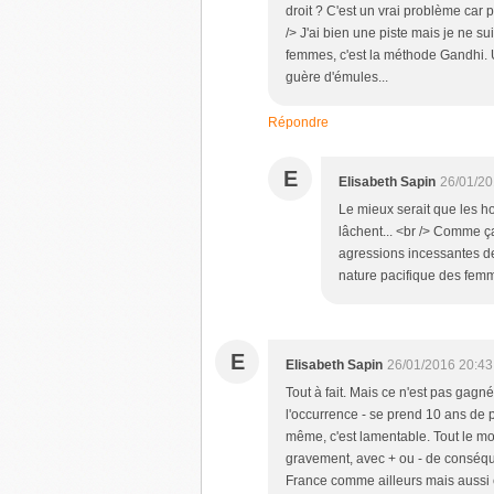
droit ? C'est un vrai problème car 
/> J'ai bien une piste mais je ne su
femmes, c'est la méthode Gandhi. 
guère d'émules...
Répondre
E
Elisabeth Sapin
26/01/20
Le mieux serait que les h
lâchent... <br /> Comme ç
agressions incessantes de 
nature pacifique des femme
E
Elisabeth Sapin
26/01/2016 20:43
Tout à fait. Mais ce n'est pas ga
l'occurrence - se prend 10 ans de 
même, c'est lamentable. Tout le mo
gravement, avec + ou - de conséque
France comme ailleurs mais aussi 