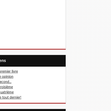
iens
premier livre
 opinion
second...
troisième
quatrième
le tout dernier!