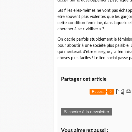
décisif sur le développement psychique d
Les filles elles-mêmes ne vont pas échapp
être souvent plus violentes que les garço
cette condition féminine, dans laquelle el
chercher à se « viriliser » ?
On décrie parfois stupidement le féminism
pour aboutir à une société plus paisible.
qui mériterait d'être enseigné ; la fémini
choses plus faciles ! Le lien social passe p
Partager cet article
Repost
0
S'inscrire à la newsletter
Vous aimerez aussi :