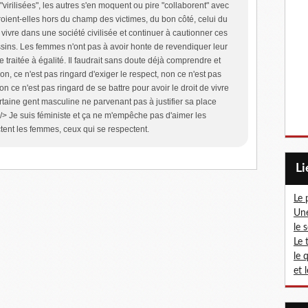
"virilisées", les autres s'en moquent ou pire "collaborent" avec
roient-elles hors du champ des victimes, du bon côté, celui du
 vivre dans une société civilisée et continuer à cautionner ces
ins. Les femmes n'ont pas à avoir honte de revendiquer leur
e traitée à égalité. Il faudrait sans doute déjà comprendre et
on, ce n'est pas ringard d'exiger le respect, non ce n'est pas
n ce n'est pas ringard de se battre pour avoir le droit de vivre
ertaine gent masculine ne parvenant pas à justifier sa place
 /> Je suis féministe et ça ne m'empêche pas d'aimer les
tent les femmes, ceux qui se respectent.
L
Le 
Une
le 
Le 
le 
et 