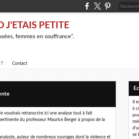
J'ETAIS PETITE
busées, femmes en souffrance".
 ?
Contact
E
ente
Il 
à c
Je voudrais retranscrire ici une analyse tout à fait
pro
pertinente du professeur Maurice Berger à propos de la
mêm
d'u
se 
analyste, auteur de nombreux ouvrages dont la violence et