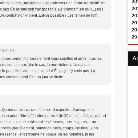
20
pour se battre, une femme doit endosser une forme de virilité.<br
20
is pas sûr qu'elle soit transposable au "combat" (eh oui !...) des
Un combat non-violent. Est-ce possible? Les femen ne font
20
20
20
20
16 21:51
ommes portent honorablement leurs couilles et qu'ils nous les
a ne semble pas être le cas, la non violence face à des
la part d'individus mais aussi d’États, je n'y crois pas. La
s trouvera peut-être un jour sa limite.
gné. Quand on voit qu'une femme - Jacqueline Sauvage en
prison pour s'être défendue après + de 30 ans de sévices quand
nde sait ce que subissent les femmes, tous les jours, + ou -
nces (harcèlement, brimades, viols, coups, insultes...), en
en France ! et personne ne bouge. Ni les hommes, ni les