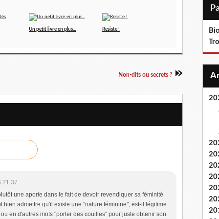
i
l
Un petit livre en plus...
Resiste !
Bi
Tr
Non-dits ou secrets ?
20
20
20
20
20
 21:37
20
plutôt une aporie dans le fait de devoir revendiquer sa féminité
20
t bien admettre qu'il existe une "nature féminine", est-il légitime
20
ou en d'autres mots "porter des couilles" pour juste obtenir son