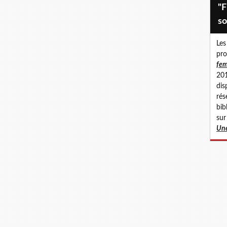
"Fillettes abusées, femmes en
so
Les
pro
fem
201
dis
rés
bib
sur
Une