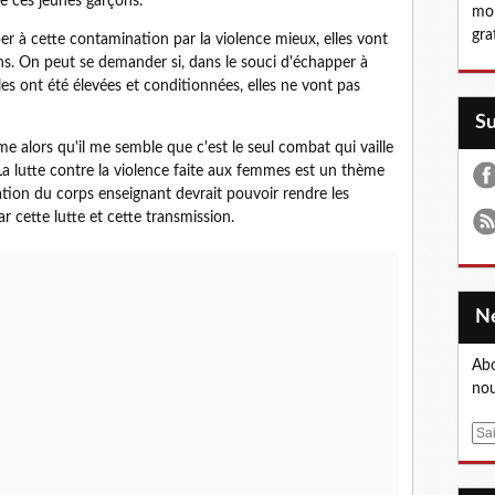
e ces jeunes garçons.
moi
gra
er à cette contamination par la violence mieux, elles vont
ns. On peut se demander si, dans le souci d'échapper à
les ont été élevées et conditionnées, elles ne vont pas
S
e alors qu'il me semble que c'est le seul combat qui vaille
 La lutte contre la violence faite aux femmes est un thème
sation du corps enseignant devrait pouvoir rendre les
ar cette lutte et cette transmission.
Abo
nou
E
m
a