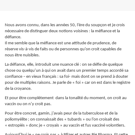
Nous avons connu, dans les années 50, l’ère du soupçon et je crois
nécessaire de distinguer deux notions voisines : la méfiance et la
défiance.
Il me semble que la méfiance est une attitude de prudence, de
réserve vis-à-vis de faits ou de personnes qu’on croit capables de
nous être nuisibles.
La défiance, elle, introduit une nuance clé : on se défie de quelque
chose ou quelqu’un à qui on avait dans un premier temps accordé sa
confiance – en vieux français : sa foi- mais dont on se prend à douter
pour de multiples raisons. Je parle de « foi » car on est dans le registre
de la croyance.
Et pour être complètement dans la tonalité du moment, on croit au
vaccin ou on n’y croit pas.
Pour être concret, gamin, j’avais peur de la tuberculose et de la
poliomyélite ; on connaissait des « tubards » ou l’on croisait des
« estropiés » donc je « croyais » au vaccin et fus vacciné volontiers.
Aujourd’hui je « ne crois pas » à Pfizer et autres Big Pharma. Et cette