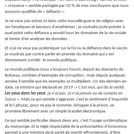
« croyance » semble partagée par 10 % de mes concitoyens que nous
pouvons qualifiés de « défiants ».
Je ne veux pas entrer ici dans cette nouvelle guerre de religion avec
ses fanatiques et lanceurs d’anathèmes ; je souhaite juste pointer à
quel point cette défiance a envahi tous les domaines de la vie sociale
et tenter d’en analyser les données.
Et si je ne veux pas polémiquer sur la foi ou la défiance dans le vaccin,
je voudrais par contre parler en premier du domaine qui y est
directement corrélé : le monde politique.
Le monde politique nous a toujours fourni, depuis les diamants de
Bokassa, combien d’exemples de corruption ; mais depuis quelques
années il semble que les exemples se multiplient. Un des derniers en-
date, ce ministre qui déclarait en 2019 :«
C'est moi, qui dis la vérité.
Les
yeux
dans
les
yeux
, je n'ai pas, je n'ai jamais eu de compte en
Suisse
». Mais ce qui semble s’aggraver, c’est le sentiment d’impunité
et le Cahuzac, pour ne pas le nommer, échappe à la prison, se
promène librement avec un simple bracelet électronique.
Ce qui semble particulier depuis deux ans, c’est l’usage systématique
du mensonge. Et la règle respectable de la présomption d’innocence,
permet à une ministre de la santé de mentir effrontément, d’être